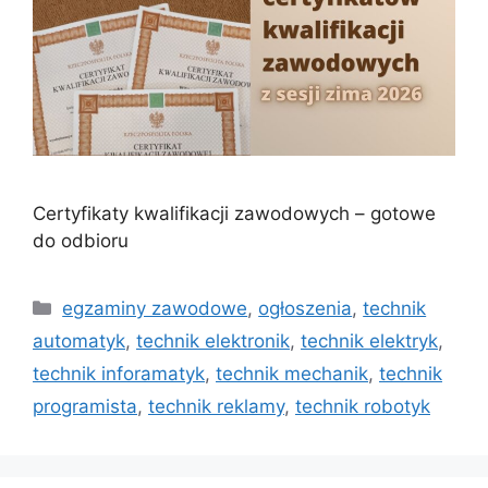
Certyfikaty kwalifikacji zawodowych – gotowe
do odbioru
egzaminy zawodowe
,
ogłoszenia
,
technik
automatyk
,
technik elektronik
,
technik elektryk
,
technik inforamatyk
,
technik mechanik
,
technik
programista
,
technik reklamy
,
technik robotyk