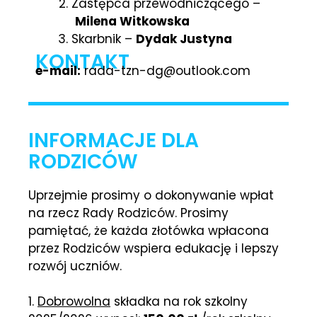
Zastępca przewodniczącego –
Milena Witkowska
Skarbnik –
Dydak Justyna
KONTAKT
e-mail:
rada-tzn-dg@outlook.com
INFORMACJE DLA
RODZICÓW
Uprzejmie prosimy o dokonywanie wpłat
na rzecz Rady Rodziców. Prosimy
pamiętać, że każda złotówka wpłacona
przez Rodziców wspiera edukację i lepszy
rozwój uczniów.
1.
Dobrowolna
składka na rok szkolny