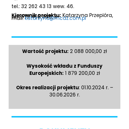
tel.: 32 262 43 13 wew. 46.
Kierownik projektu:
Katarzyna Przepióra,
tel.: 572 408 866, e-
mail:
katarzyna@mcdz.com.pl
Wartość projektu:
2 088 000,00 zł
Wysokość wkładu z Funduszy
Europejskich:
1 879 200,00 zł
Okres realizacji projektu
: 01.10.2024 r. –
30.06.2026 r.