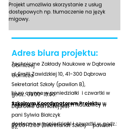
Projekt umożliwia skorzystanie z usług
dostępowych np. tłumaczenie na język
migowy.
Adres biura projektu:
Techniczne Zakłady Naukowe w Dąbrowie
Górniczej
ul. Emilii Zawidzkiej 10, 41-300 Dąbrowa
Górnicza
Sekretariat Szkoły (pawilon B),
biuro czynne w poniedziałki i czwartki w
godz.: 09:00-13:00.
Szkolnym Koordynatorem Projektu
w
Technicznych Zakładach Naukowcy w
Dąbrowie Górniczej jest
pani Sylwia Białczyk
dostępna w poniedziałki i czwartki w godz.:
09:00-13:00 (Sekretariat Szkoły – pawilon
B),