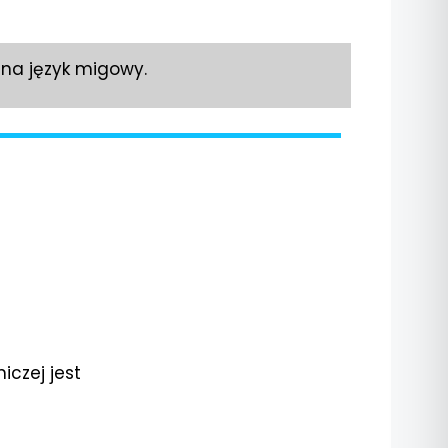
 na język migowy.
czej jest