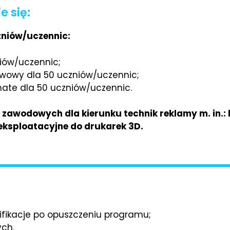
 się:
zniów/uczennic:
niów/uczennic;
wowy dla 50 uczniów/uczennic;
mate dla 50 uczniów/uczennic.
awodowych dla kierunku technik reklamy m. in.: ko
 eksploatacyjne do drukarek 3D.
ifikacje po opuszczeniu programu;
ch.