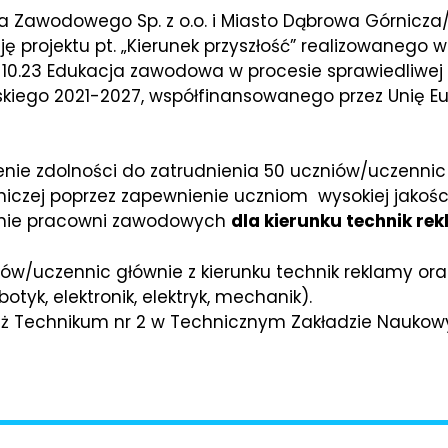
 Zawodowego Sp. z o.o. i Miasto Dąbrowa Górnicz
ę projektu pt. „Kierunek przyszłość” realizowanego 
e 10.23 Edukacja zawodowa w procesie sprawiedliwej
skiego 2021-2027, współfinansowanego przez Unię Eu
enie zdolności do zatrudnienia 50 uczniów/uczenni
czej poprzez zapewnienie uczniom wysokiej jakośc
żenie pracowni zawodowych
dla kierunku technik re
iów/uczennic głównie z kierunku technik reklamy ora
tyk, elektronik, elektryk, mechanik).
ież Technikum nr 2 w Technicznym Zakładzie Nauko