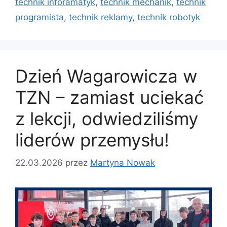
technik inforamatyk
,
technik mechanik
,
technik
programista
,
technik reklamy
,
technik robotyk
Dzień Wagarowicza w
TZN – zamiast uciekać
z lekcji, odwiedziliśmy
liderów przemysłu!
22.03.2026
przez
Martyna Nowak