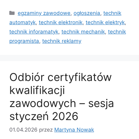
egzaminy zawodowe
,
ogłoszenia
,
technik
automatyk
,
technik elektronik
,
technik elektryk
,
technik inforamatyk
,
technik mechanik
,
technik
programista
,
technik reklamy
Odbiór certyfikatów
kwalifikacji
zawodowych – sesja
styczeń 2026
01.04.2026
przez
Martyna Nowak