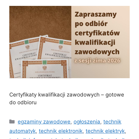
Certyfikaty kwalifikacji zawodowych – gotowe
do odbioru
egzaminy zawodowe
,
ogłoszenia
,
technik
automatyk
,
technik elektronik
,
technik elektryk
,