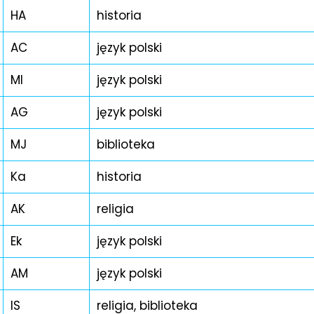
HA
historia
AC
język polski
MI
język polski
AG
język polski
MJ
biblioteka
Ka
historia
AK
religia
Ek
język polski
AM
język polski
IS
religia, biblioteka