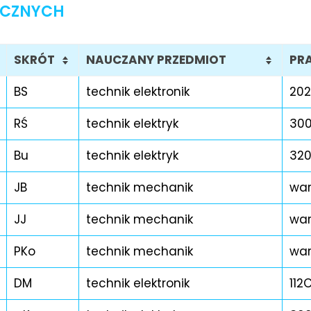
ICZNYCH
SKRÓT
NAUCZANY PRZEDMIOT
PR
BS
technik elektronik
202
RŚ
technik elektryk
30
Bu
technik elektryk
32
JB
technik mechanik
war
JJ
technik mechanik
war
PKo
technik mechanik
war
DM
technik elektronik
112