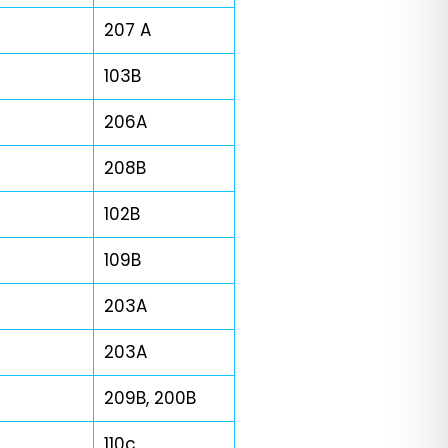
207 A
103B
206A
208B
102B
109B
203A
203A
209B, 200B
110c