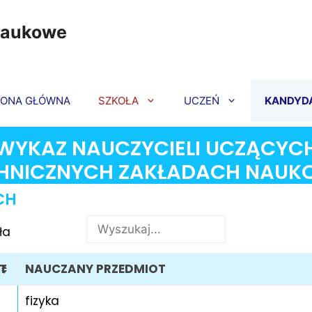
Naukowe
RONA GŁÓWNA
SZKOŁA
UCZEŃ
KANDYD
WYKAZ NAUCZYCIELI UCZĄCYC
HNICZNYCH ZAKŁADACH NAU
CH
ła
T
NAUCZANY PRZEDMIOT
fizyka