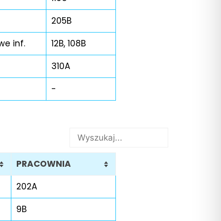
205B
e inf.
12B, 108B
310A
-
PRACOWNIA
202A
9B