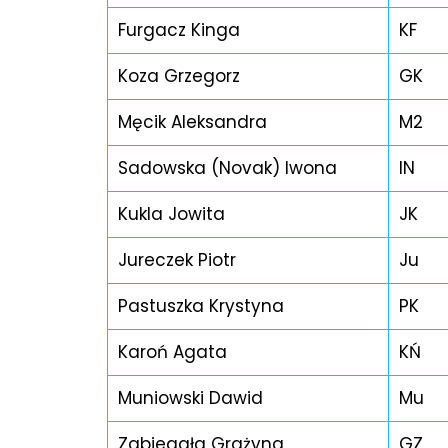
Furgacz Kinga
KF
Koza Grzegorz
GK
Męcik Aleksandra
M2
Sadowska (Novak) Iwona
IN
Kukla Jowita
JK
Jureczek Piotr
Ju
Pastuszka Krystyna
PK
Karoń Agata
KŃ
Muniowski Dawid
Mu
Zabiegała Grażyna
GZ