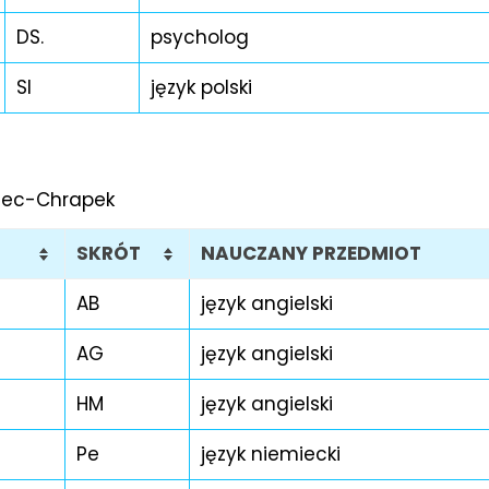
DS.
psycholog
SI
język polski
wiec-Chrapek
SKRÓT
NAUCZANY PRZEDMIOT
AB
język angielski
AG
język angielski
HM
język angielski
Pe
język niemiecki