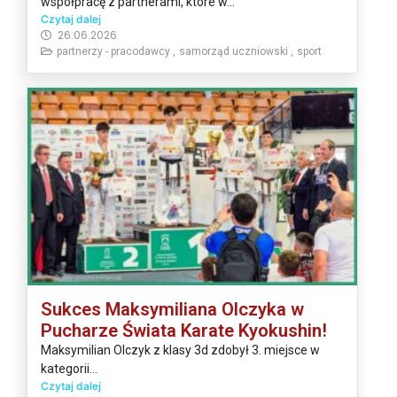
współpracę z partnerami, które w...
Czytaj dalej
26.06.2026
partnerzy - pracodawcy ,
samorząd uczniowski ,
sport
Sukces Maksymiliana Olczyka w
Pucharze Świata Karate Kyokushin!
Maksymilian Olczyk z klasy 3d zdobył 3. miejsce w
kategorii...
Czytaj dalej