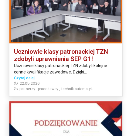
Uczniowie klasy patronackiej TZN
zdobyli uprawnienia SEP G1!
Uczniowie klasy patronackiej TZN zdobyli kolejne
cenne kwalifikacje zawodowe. Dzięki...
Czytaj dalej
22.05.2026
partnerzy - pracodawcy ,
technik automatyk