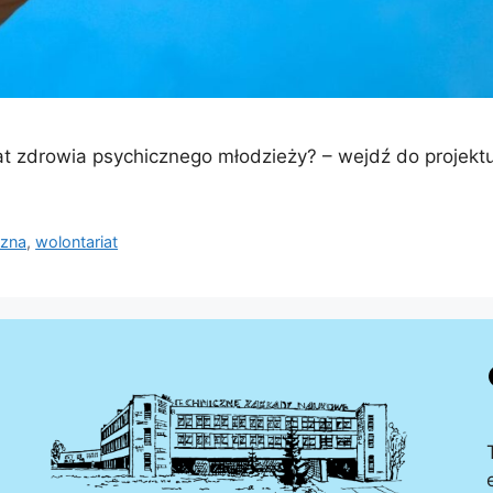
at zdrowia psychicznego młodzieży? – wejdź do proje
czna
,
wolontariat