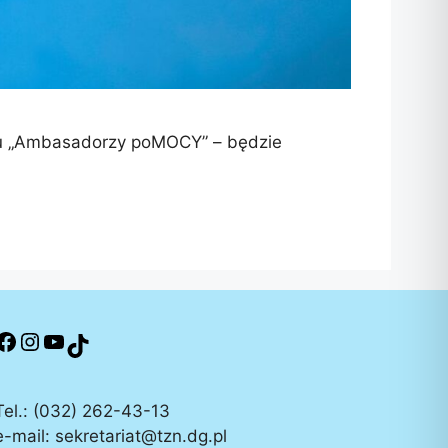
ktu „Ambasadorzy poMOCY” – będzie
Tel.: (032) 262-43-13
e-mail: sekretariat@tzn.dg.pl